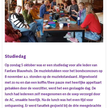
Studiedag
Op zondag 5 oktober was er een studiedag voor alle leden van
Fanfare Blauwhuis. De muziekstukken voor het bondsconcours op
8 november a.s. stonden op de muziekstandaard. Afgewisseld
met zo nu en dan een koffie/thee pauze met heerlijke appeltaart
gebakken door de voorzitter, werd het een geslaagde dag. De
lunch had iedereen zelf meegenomen en de soep verzorgd door
de AC, smaakte heerlijk. Na de lunch was het even tijd voor
ontspanning. Er werd fanatiek gesjoeld bij de drie meegebrachte