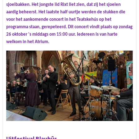
sjoelbakken. Het jongste lid Rixt liet zien, dat zij het sjoelen
aardig beheerst. Het laatste half uurtje werden de stukken die
voor het aankomende concert in het Teatskehús op het
programma staan, gerepeteerd. Dit concert vindt plaats op zondag
26 oktober 's middags om 15:00 uur. Iedereen is van harte
welkom in het Atrium.
Uitfestival Blauhûs