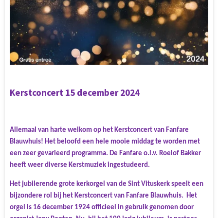
Kerstconcert 15 december 2024
Allemaal van harte welkom op het Kerstconcert van Fanfare
Blauwhuis!
Het beloofd een hele mooie middag te worden met
een zeer gevarieerd programma. De Fanfare o.l.v. Roelof Bakker
heeft weer diverse Kerstmuziek ingestudeerd.
Het jubilerende grote kerkorgel van de Sint Vituskerk speelt een
bijzondere rol bij het Kerstconcert van Fanfare Blauwhuis.
Het
orgel is 16 december 1924 officieel in gebruik genomen door