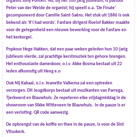
organist Jony Ponten. Nu, bij het 100 jarig jubileum, is pastoor
Peter van der Weide de organist; hij speelt o.a. ‘De Finale’
gecomponeerd door Camille Saint-Saëns. Het stuk uit 1886 is ook
bekend als ‘If I had words’. Fanfare dirigent Roelof Bakker maakte
voor de gelegenheid een nieuwe bewerking voor de Fanfare en
het kerkorgel.
Popkoor Hege Hakken, dat een paar weken geleden hun 10-jarig
jubileum vierde, zal prachtige kerstmuziek ten gehore brengen.
Het enthousiaste dameskoor, o.l.v. Akke Bosma bestaat uit 22
leden afkomstig uit Heeg e.o
Ook Nij Kabaal, o.l.v. Jeanette Valkema zal een optreden
verzorgen. Dit Jeugdkorps bestaat uit muzikanten van Parrega,
Tjerkwerd en Blauwhuis. Ze repeteren elke vrijdagmiddag in de
showroom van Sikke Witteveen te Blauwhuis.
In de pauze is er
een verloting. QR code aanwezig.
De opbrengst van de koffie en thee in de pauze, is voor de Sint
Vituskerk.