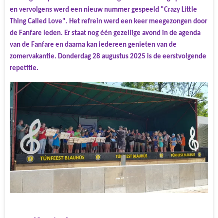
en vervolgens werd een nieuw nummer gespeeld "Crazy Little
Thing Called Love". Het refrein werd een keer meegezongen door
de Fanfare leden. Er staat nog één gezellige avond in de agenda
van de Fanfare en daarna kan iedereen genieten van de
zomervakantie. Donderdag 28 augustus 2025 is de eerstvolgende
repetitie.