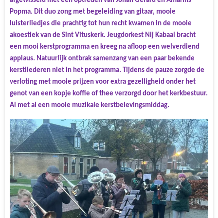
afgewisseld met een optreden van Johan Gerard en Amarins
Popma. Dit duo zong met begeleiding van gitaar, mooie
luisterliedjes die prachtig tot hun recht kwamen in de mooie
akoestiek van de Sint Vituskerk. Jeugdorkest Nij Kabaal bracht
een mooi kerstprogramma en kreeg na afloop een welverdiend
applaus. Natuurlijk ontbrak samenzang van een paar bekende
kerstliederen niet in het programma. Tijdens de pauze zorgde de
verloting met mooie prijzen voor extra gezelligheid onder het
genot van een kopje koffie of thee verzorgd door het kerkbestuur.
Al met al een mooie muzikale kerstbelevingsmiddag.