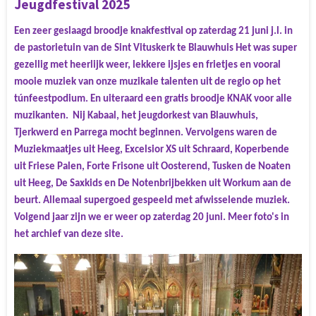
Jeugdfestival 2025
Een zeer geslaagd broodje knakfestival op zaterdag 21 juni j.l. in
de pastorietuin van de Sint Vituskerk te Blauwhuis Het was super
gezellig met heerlijk weer, lekkere ijsjes en frietjes en vooral
mooie muziek van onze muzikale talenten uit de regio op het
túnfeestpodium. En uiteraard een gratis broodje KNAK voor alle
muzikanten. Nij Kabaal, het jeugdorkest van Blauwhuis,
Tjerkwerd en Parrega mocht beginnen. Vervolgens waren de
Muziekmaatjes uit Heeg, Excelsior XS uit Schraard, Koperbende
uit Friese Palen, Forte Frisone uit Oosterend, Tusken de Noaten
uit Heeg, De Saxkids en De Notenbrijbekken uit Workum aan de
beurt. Allemaal supergoed gespeeld met afwisselende muziek.
Volgend jaar zijn we er weer op zaterdag 20 juni. Meer foto's in
het archief van deze site.