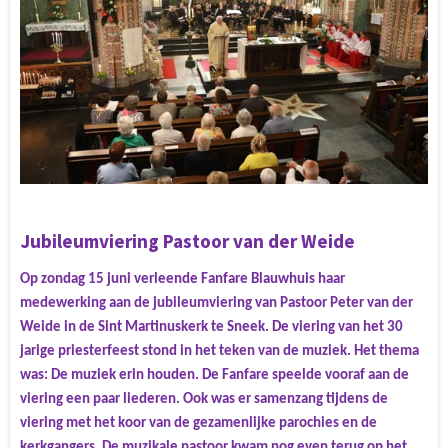
Jubileumviering Pastoor van der Weide
Op zondag 15 juni verleende Fanfare Blauwhuis haar
medewerking aan de jubileumviering van Pastoor Peter van der
Weide in de Sint Martinuskerk te Sneek. De viering van het 30
jarige priesterfeest stond in het teken van de muziek. Het thema
was: De muziek erin houden. De Fanfare speelde vooraf aan de
viering een paar liederen. Ook was er samenzang tijdens de
viering met het koor van de gezamenlijke parochies en de
kerkgangers. De muzikale pastoor kwam nog even terug op het