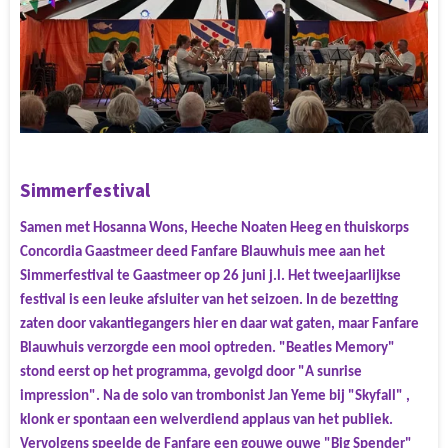
Simmerfestival
Samen met Hosanna Wons, Heeche Noaten Heeg en thuiskorps
Concordia Gaastmeer deed Fanfare Blauwhuis mee aan het
Simmerfestival te Gaastmeer op 26 juni j.l. Het tweejaarlijkse
festival is een leuke afsluiter van het seizoen. In de bezetting
zaten door vakantiegangers hier en daar wat gaten, maar Fanfare
Blauwhuis verzorgde een mooi optreden. "Beatles Memory"
stond eerst op het programma, gevolgd door "A sunrise
impression". Na de solo van trombonist Jan Yeme bij "Skyfall" ,
klonk er spontaan een welverdiend applaus van het publiek.
Vervolgens speelde de Fanfare een gouwe ouwe "Big Spender"