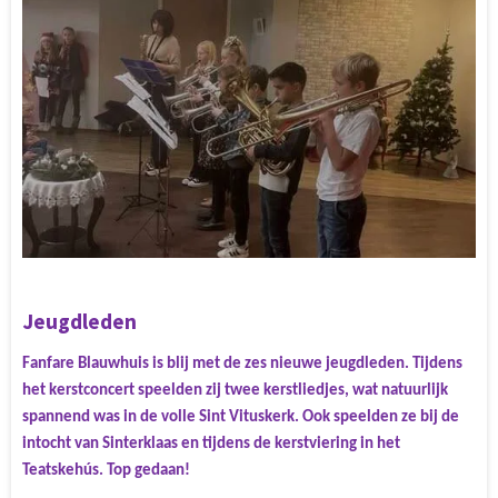
Jeugdleden
Fanfare Blauwhuis is blij
met de zes nieuwe jeugdleden. Tijdens
het kerstconcert speelden zij twee kerstliedjes, wat natuurlijk
spannend was in de volle Sint Vituskerk. Ook speelden ze bij de
intocht van Sinterklaas en tijdens de kerstviering in het
Teatskehús. Top gedaan!