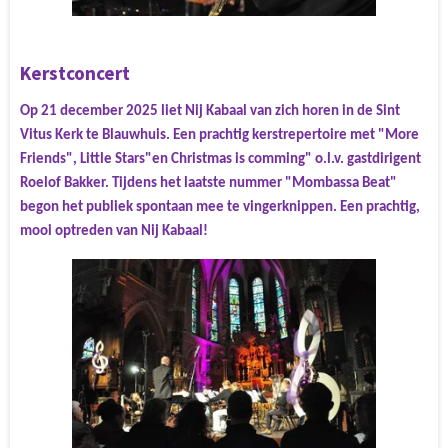
Kerstconcert
Op 21 december 2025 liet Nij Kabaal van zich horen in de Sint
Vitus Kerk te Blauwhuis. Een prachtig kerstrepertoire met "More
Friends", Little Stars"en Christmas is comming" o.l.v. gastdirigent
Roelof Bakker. Tijdens het laatste nummer "Mombassa Beat"
begon het publiek spontaan mee te vingerknippen. Een prachtig,
mooi optreden van Nij Kabaal!