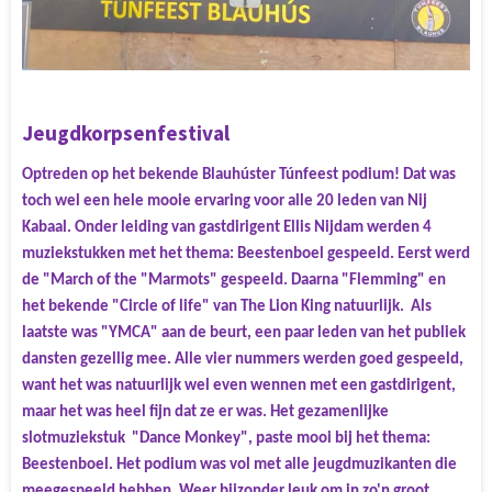
Jeugdkorpsenfestival
Optreden op het bekende Blauhúster Túnfeest podium! Dat was
toch wel een hele mooie ervaring voor alle 20 leden van Nij
Kabaal. Onder leiding van gastdirigent Ellis Nijdam werden 4
muziekstukken met het thema: Beestenboel gespeeld. Eerst werd
de "March of the "Marmots" gespeeld. Daarna "Flemming" en
het bekende "Circle of life" van The Lion King natuurlijk. Als
laatste was "YMCA" aan de beurt, een paar leden van het publiek
dansten gezellig mee. Alle vier nummers werden goed gespeeld,
want het was natuurlijk wel even wennen met een gastdirigent,
maar het was heel fijn dat ze er was. Het gezamenlijke
slotmuziekstuk "Dance Monkey", paste mooi bij het thema:
Beestenboel. Het podium was vol met alle jeugdmuzikanten die
meegespeeld hebben. Weer bijzonder leuk om in zo'n groot