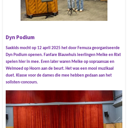
Dyn Podium
Saxkids mocht op 12 april 2025 het door Femuza georganiseerde
Dyn Podium openen. Fanfare Blauwhuis leerlingen Meike en Rixt
spelen hier in mee. Even later waren Meike op sopraansax en
Welmoed op Hoorn aan de beurt. Het was een mooi muzikaal
duet. Klasse voor de dames die mee hebben gedaan aan het
solisten-concours.