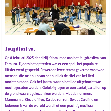
Jeugdfestival
Op 8 februari 2025 deed Nij Kabaal mee aan het Jeugdfestival van
Femuza. Tijdens het optreden was er een spel, het populaire
Hitster werd gespeeld. Er werden twee teams gevormd van twee
mensen, die met hulp van het publiek de titel van het lied
mochten raden. Ook het jaartal waarin het lied uitgebracht was
mocht geraden worden. Gelukkig lagen er een aantal jaartallen op
de grond waaruit gekozen kon worden. Met de nummers
Mammamia, Circle of live, Da doo ron ron, Sweet Caroline en
Iedereen is van de wereld werd het een prachtig muzikaal